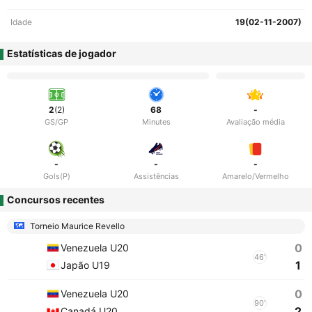
Idade
19(02-11-2007)
Estatísticas de jogador
2
(2)
68
-
GS/GP
Minutes
Avaliação média
-
-
-
Gols(P)
Assistências
Amarelo/Vermelho
Concursos recentes
Torneio Maurice Revello
0
Venezuela U20
46'
1
Japão U19
0
Venezuela U20
90'
2
Canadá U20