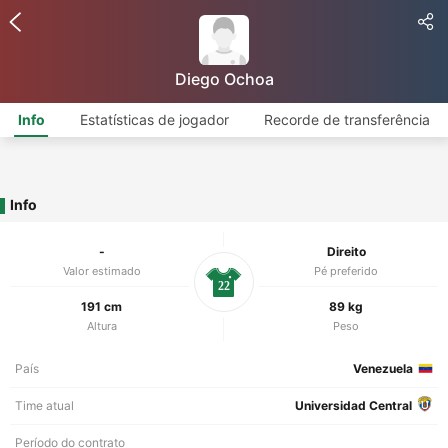
Diego Ochoa
Info
Estatísticas de jogador
Recorde de transferência
Info
-
Direito
Valor estimado
Pé preferido
22
191 cm
89 kg
Altura
Peso
País
Venezuela
Time atual
Universidad Central
Período do contrato