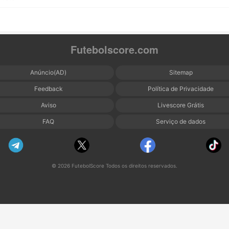
Futebolscore.com
Anúncio(AD)
Sitemap
Feedback
Política de Privacidade
Aviso
Livescore Grátis
FAQ
Serviço de dados
© 2026 FutebolScore Todos os direitos reservados.