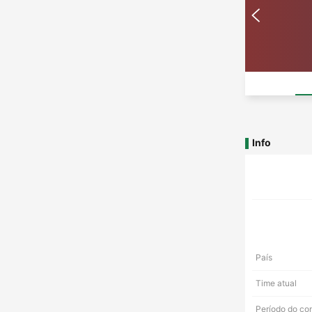
Info
País
Time atual
Período do co