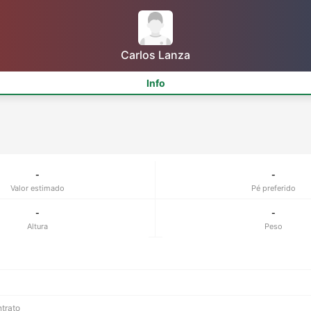
Carlos Lanza
Info
-
-
Valor estimado
Pé preferido
-
-
Altura
Peso
ntrato