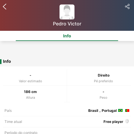
Pedro Victor
Info
Info
-
Direito
Valor estimado
Pé preferido
186 cm
-
Altura
Peso
País
Brasil，Portugal
Time atual
Free player
Período do contrato