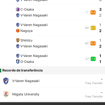
3
C-Osaka
6.4
7'
2
V-Varen Nagasaki
1
V-Varen Nagasaki
6.7
90'
2
Nagoya
1
Shimizu
6.3
90'
2
V-Varen Nagasaki
1
V-Varen Nagasaki
7.4
27'
1
G-Osaka
Recorde de transferência
-
V-Varen Nagasaki
Free Transfer
-
Niigata University
Free Transfer