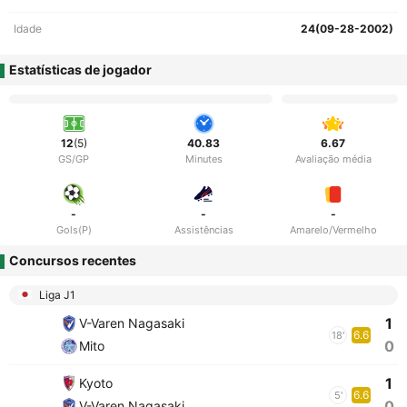
Idade
24(09-28-2002)
Estatísticas de jogador
12
(5)
40.83
6.67
GS/GP
Minutes
Avaliação média
-
-
-
Gols(P)
Assistências
Amarelo/Vermelho
Concursos recentes
Liga J1
1
V-Varen Nagasaki
6.6
18'
0
Mito
1
Kyoto
6.6
5'
0
V-Varen Nagasaki