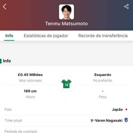
Tenmu Matsumoto
Info
Estatísticas de jogador
Recorde de transferência
Info
£0.45 Milhões
Esquerdo
Valor estimado
Pé preferido
34
169 cm
-
Altura
Peso
País
Japão
Time atual
V-Varen Nagasaki
Período do contrato