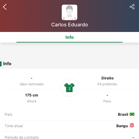
Carlos Eduardo
Info
Info
-
Direito
Valor estimado
Pé preferido
2
175 cm
-
Altura
Peso
País
Brasil
Time atual
Bangu
Período do contrato
-