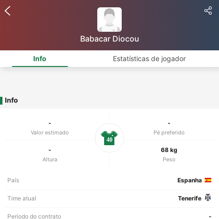
Babacar Diocou
Info
Estatísticas de jogador
Info
-
-
Valor estimado
Pé preferido
40
-
68 kg
Altura
Peso
País
Espanha
Time atual
Tenerife
Período do contrato
-