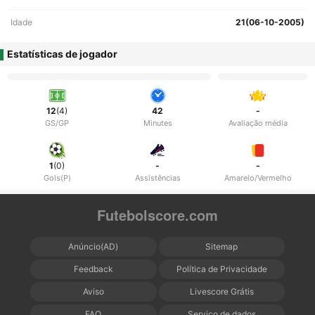
Idade
21(06-10-2005)
Estatísticas de jogador
12
(4)
42
-
GS/GP
Minutes
Avaliação média
1
(0)
-
-
Gols(P)
Assistências
Amarelo/Vermelho
Futebolscore.com
Anúncio(AD)
Sitemap
Feedback
Política de Privacidade
Aviso
Livescore Grátis
FAQ
Serviço de dados