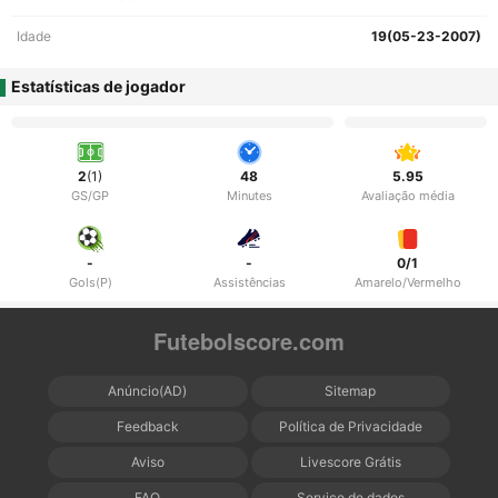
Idade
19(05-23-2007)
Estatísticas de jogador
2
(1)
48
5.95
GS/GP
Minutes
Avaliação média
-
-
0/1
Gols(P)
Assistências
Amarelo/Vermelho
Futebolscore.com
Anúncio(AD)
Sitemap
Feedback
Política de Privacidade
Aviso
Livescore Grátis
FAQ
Serviço de dados