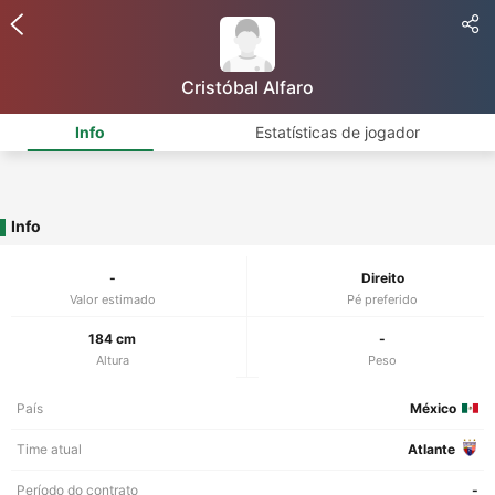
Cristóbal Alfaro
Info
Estatísticas de jogador
Info
-
Direito
Valor estimado
Pé preferido
184 cm
-
Altura
Peso
País
México
Time atual
Atlante
Período do contrato
-