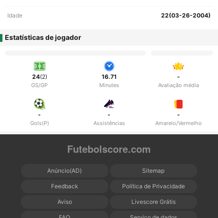
Idade
22(03-26-2004)
Estatísticas de jogador
24
(2)
16.71
-
GS/GP
Minutes
Avaliação média
-
-
-
Gols(P)
Assistências
Amarelo/Vermelho
Futebolscore.com
Anúncio(AD)
Sitemap
Feedback
Política de Privacidade
Aviso
Livescore Grátis
FAQ
Serviço de dados