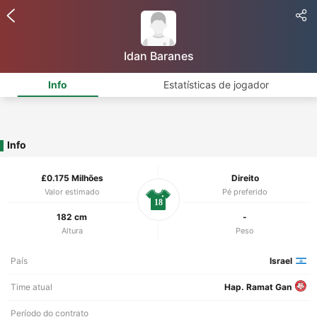
Idan Baranes
Info
Estatísticas de jogador
Info
£0.175 Milhões
Direito
Valor estimado
Pé preferido
18
182 cm
-
Altura
Peso
País
Israel
Time atual
Hap. Ramat Gan
Período do contrato