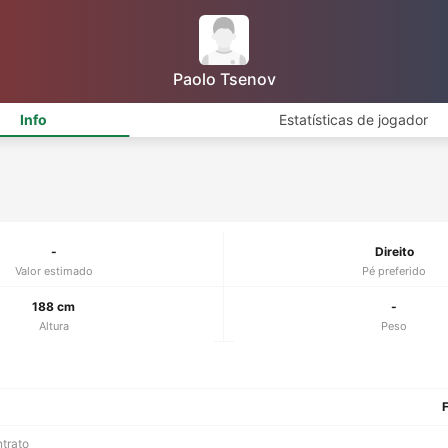
Paolo Tsenov
Info
Estatísticas de jogador
-
Direito
Valor estimado
Pé preferido
188 cm
-
Altura
Peso
F
ntrato