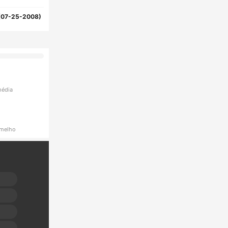
(07-25-2008)
média
rmelho