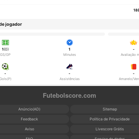
18
 de jogador
1
(0)
1
-
GS/GP
Minutes
Avaliação 
-
-
-
Gols(P)
Assistências
Amarelo/Ve
Futebolscore.com
Anúncio(AD)
Sitemap
Feedback
Política de Privacidade
Aviso
Livescore Grátis
FAQ
Serviço de dados