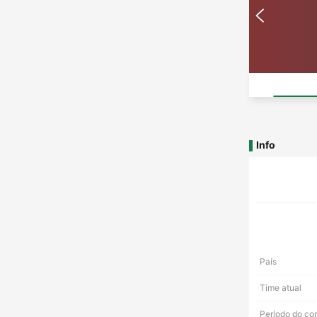
Info
País
Time atual
Período do co