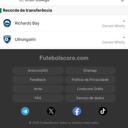
Recorde de transferência
-
Richards Bay
Owned Wholly
-
Uthongathi
Owned Wholly
Futebolscore.com
Anúncio(AD)
Sitemap
Feedback
Política de Privacidade
Aviso
Livescore Grátis
FAQ
Serviço de dados
© 2026 FutebolScore Todos os direitos reservados.