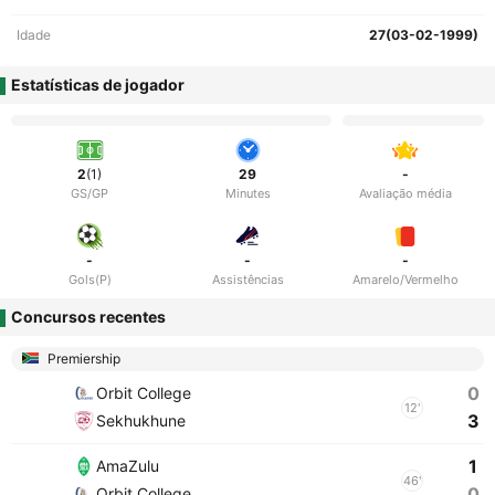
Idade
27(03-02-1999)
Estatísticas de jogador
2
(1)
29
-
GS/GP
Minutes
Avaliação média
-
-
-
Gols(P)
Assistências
Amarelo/Vermelho
Concursos recentes
Premiership
0
Orbit College
12'
3
Sekhukhune
1
AmaZulu
46'
0
Orbit College