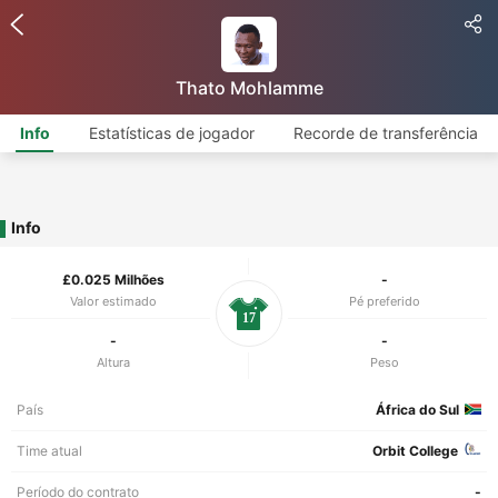
Thato Mohlamme
Info
Estatísticas de jogador
Recorde de transferência
Info
£0.025 Milhões
-
Valor estimado
Pé preferido
17
-
-
Altura
Peso
País
África do Sul
Time atual
Orbit College
Período do contrato
-