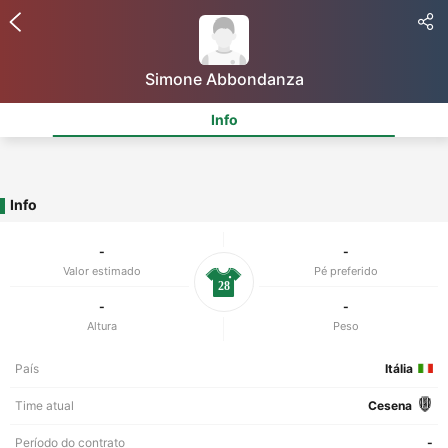
Simone Abbondanza
Info
Info
-
-
Valor estimado
Pé preferido
28
-
-
Altura
Peso
País
Itália
Time atual
Cesena
Período do contrato
-