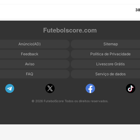
38
Futebolscore.com
Anúncio(AD)
Sitemap
Feedback
Política de Privacidade
Aviso
Livescore Grátis
FAQ
Serviço de dados
© 2026 FutebolScore Todos os direitos reservados.