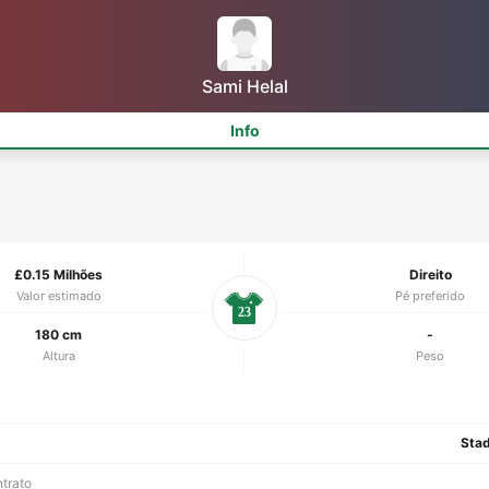
Sami Helal
Info
£0.15 Milhões
Direito
Valor estimado
Pé preferido
23
180 cm
-
Altura
Peso
Stad
ntrato