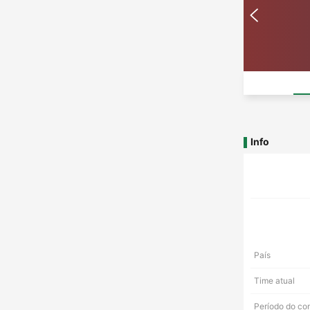
Info
País
Time atual
Período do co