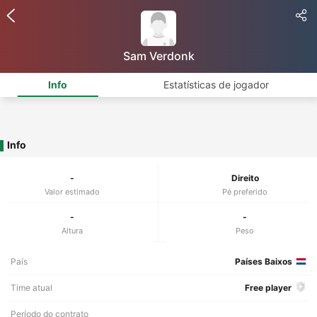
Sam Verdonk
Info
Estatísticas de jogador
Info
-
Direito
Valor estimado
Pé preferido
-
-
Altura
Peso
País
Países Baixos
Time atual
Free player
Período do contrato