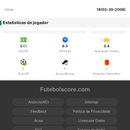
Idade
18(03-30-2008)
Estatísticas de jogador
2
(0)
9.5
3.4
GS/GP
Minutes
Avaliação média
-
-
-
Gols(P)
Assistências
Amarelo/Vermelho
Futebolscore.com
Anúncio(AD)
Sitemap
Feedback
Política de Privacidade
Aviso
Livescore Grátis
FAQ
Serviço de dados