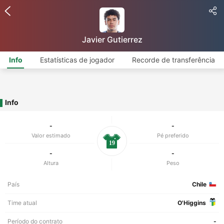
Javier Gutierrez
Info
Estatísticas de jogador
Recorde de transferência
Info
-
-
Valor estimado
Pé preferido
19
-
-
Altura
Peso
País
Chile
Time atual
O'Higgins
Período do contrato
-