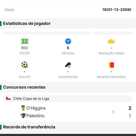
Idade
18(01-13-2008)
Estatísticas de jogador
1
(0)
5
-
GS/GP
Minutes
Avaliação média
-
-
-
Gols(P)
Assistências
Amarelo/Vermelho
Concursos recentes
Chile Copa de la Liga
2
O'Higgins
5'
1
Palestino
Recorde de transferência