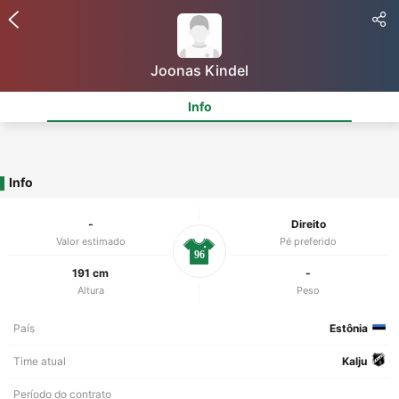
Joonas Kindel
Info
Info
-
Direito
Valor estimado
Pé preferido
96
191 cm
-
Altura
Peso
País
Estônia
Time atual
Kalju
Período do contrato