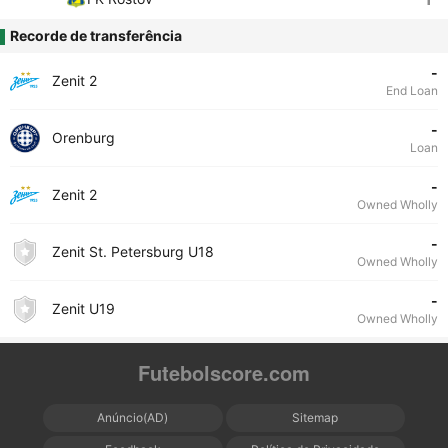
Recorde de transferência
-
Zenit 2
End Loan
-
Orenburg
Loan
-
Zenit 2
Owned Wholly
-
Zenit St. Petersburg U18
Owned Wholly
-
Zenit U19
Owned Wholly
Futebolscore.com
Anúncio(AD)
Sitemap