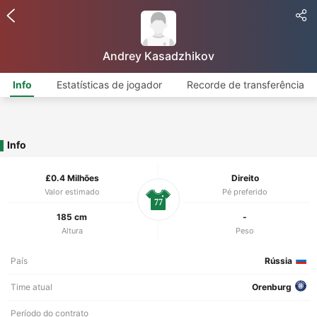
Andrey Kasadzhikov
Info
Estatísticas de jogador
Recorde de transferência
Info
£0.4 Milhões
Direito
Valor estimado
Pé preferido
77
185 cm
-
Altura
Peso
País
Rússia
Time atual
Orenburg
Período do contrato