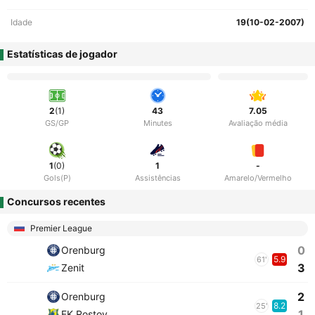
Idade
19(10-02-2007)
Estatísticas de jogador
2
(1)
43
7.05
GS/GP
Minutes
Avaliação média
1
(0)
1
-
Gols(P)
Assistências
Amarelo/Vermelho
Concursos recentes
Premier League
0
Orenburg
5.9
61'
3
Zenit
2
Orenburg
8.2
25'
1
FK Rostov