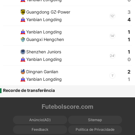
3
Guangdong GZ-Power
12'
4
Yanbian Longding
1
Yanbian Longding
14'
1
Guangxi Hengchen
1
Shenzhen Juniors
24'
0
Yanbian Longding
2
Dingnan Ganlian
1'
1
Yanbian Longding
Recorde de transferência
Futebolscore.com
Anúncio(AD)
Sitemap
Feedback
Política de Privacidade