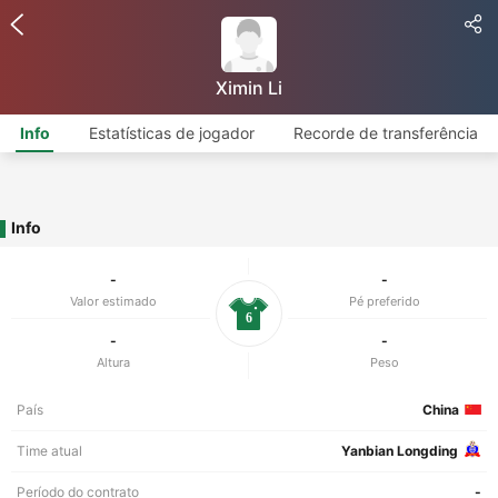
Ximin Li
Info
Estatísticas de jogador
Recorde de transferência
Info
-
-
Valor estimado
Pé preferido
6
-
-
Altura
Peso
País
China
Time atual
Yanbian Longding
Período do contrato
-