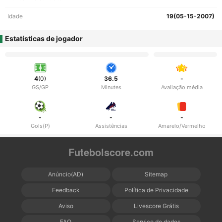
Idade
19(05-15-2007)
Estatísticas de jogador
4
(0)
36.5
-
GS/GP
Minutes
Avaliação média
-
-
-
Gols(P)
Assistências
Amarelo/Vermelho
Futebolscore.com
Anúncio(AD)
Sitemap
Feedback
Política de Privacidade
Aviso
Livescore Grátis
FAQ
Serviço de dados