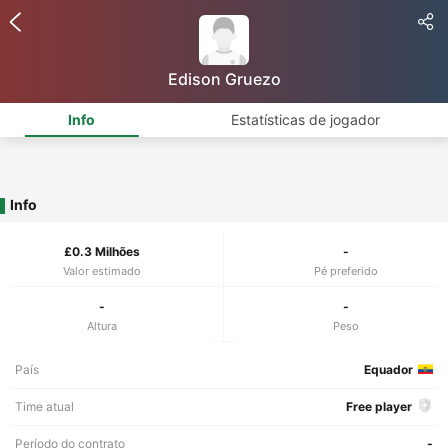
Edison Gruezo
Info
Estatísticas de jogador
Info
£0.3 Milhões
-
Valor estimado
Pé preferido
-
-
Altura
Peso
País
Equador
Time atual
Free player
Período do contrato
-