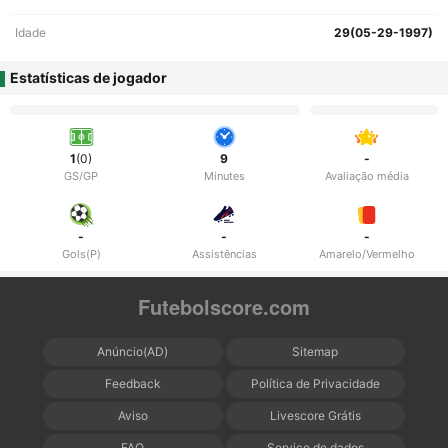
Idade
29(05-29-1997)
Estatísticas de jogador
1
(0)
9
-
GS/GP
Minutes
Avaliação média
-
-
-
Gols(P)
Assistências
Amarelo/Vermelho
Futebolscore.com
Anúncio(AD)
Sitemap
Feedback
Política de Privacidade
Aviso
Livescore Grátis
FAQ
Serviço de dados