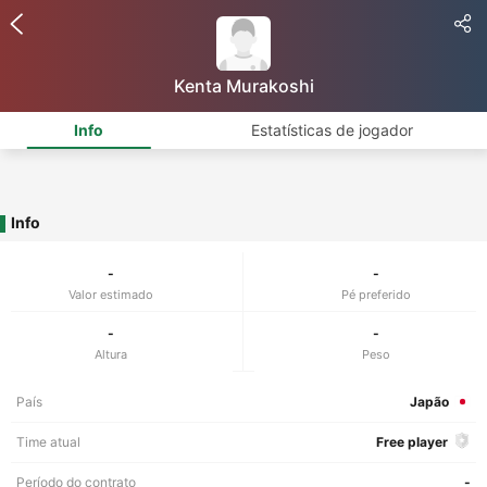
Kenta Murakoshi
Info
Estatísticas de jogador
Info
-
-
Valor estimado
Pé preferido
-
-
Altura
Peso
País
Japão
Time atual
Free player
Período do contrato
-