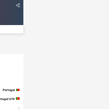
Portugal
rtugal U19
-