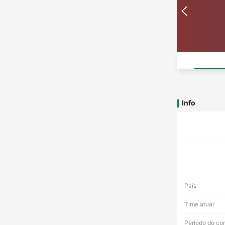
Info
País
Time atual
Período do co