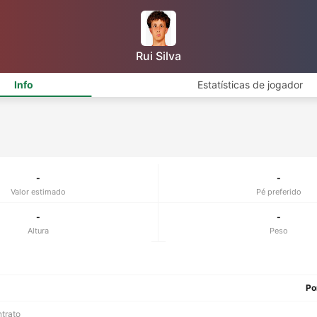
Rui Silva
Info
Estatísticas de jogador
-
-
Valor estimado
Pé preferido
-
-
Altura
Peso
Po
ntrato