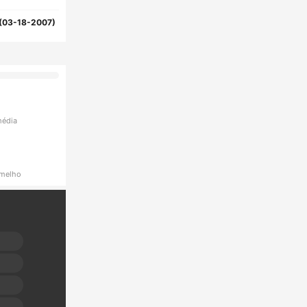
(03-18-2007)
média
rmelho