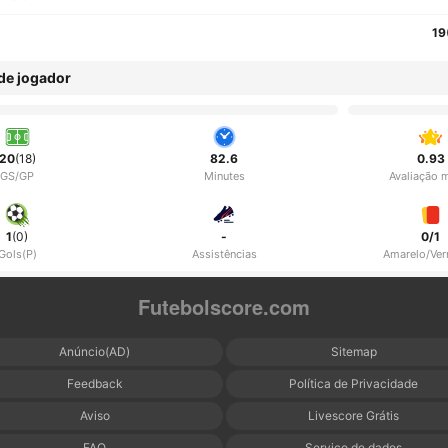
19
 de jogador
20
(18)
82.6
0.93
GS/GP
Minutes
Avaliação 
1
(0)
-
0/1
Gols(P)
Assistências
Amarelo/Ve
Futebolscore.com
Anúncio(AD)
Sitemap
Feedback
Política de Privacidade
Aviso
Livescore Grátis
FAQ
Serviço de dados