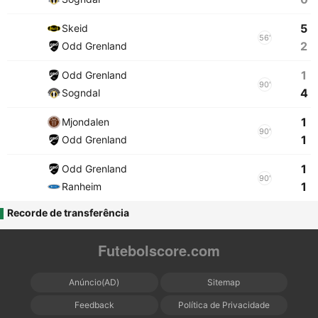
5
Skeid
56'
2
Odd Grenland
1
Odd Grenland
90'
4
Sogndal
1
Mjondalen
90'
1
Odd Grenland
1
Odd Grenland
90'
1
Ranheim
Recorde de transferência
Futebolscore.com
Anúncio(AD)
Sitemap
Feedback
Política de Privacidade