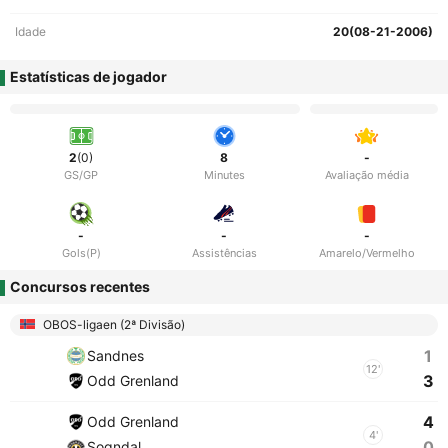
Idade
20(08-21-2006)
Estatísticas de jogador
2
(0)
8
-
GS/GP
Minutes
Avaliação média
-
-
-
Gols(P)
Assistências
Amarelo/Vermelho
Concursos recentes
OBOS-ligaen (2ª Divisão)
1
Sandnes
12'
3
Odd Grenland
4
Odd Grenland
4'
0
Sogndal