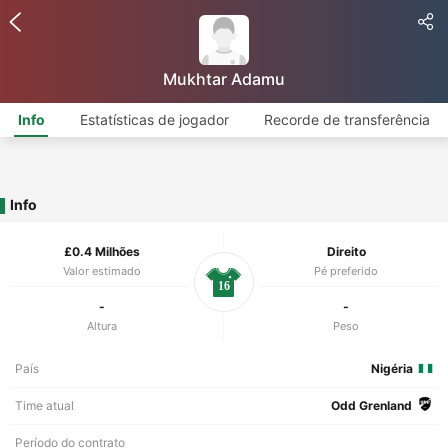
Mukhtar Adamu
Info
Estatísticas de jogador
Recorde de transferência
Info
£0.4 Milhões
Direito
Valor estimado
Pé preferido
16
-
-
Altura
Peso
País
Nigéria
Time atual
Odd Grenland
Período do contrato