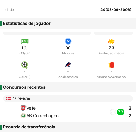
Idade
20(03-09-2006)
Estatísticas de jogador
1
(1)
90
7.3
GS/GP
Minutes
Avaliação média
-
-
-
Gols(P)
Assistências
Amarelo/Vermelho
Concursos recentes
1ª Divisão
2
Vejle
7.3
90'
2
AB Copenhagen
Recorde de transferência