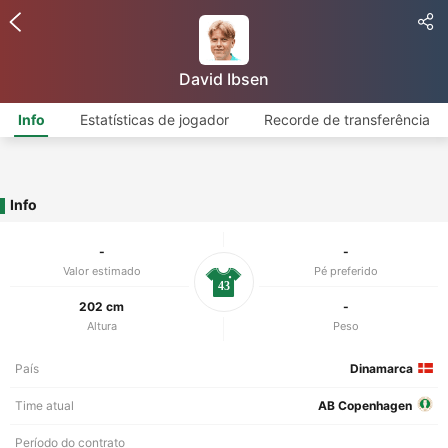
David Ibsen
Info
Estatísticas de jogador
Recorde de transferência
Info
-
-
Valor estimado
Pé preferido
43
202 cm
-
Altura
Peso
País
Dinamarca
Time atual
AB Copenhagen
Período do contrato