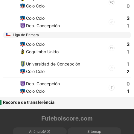
70'
0
Colo Colo
3
Colo Colo
8'
1
Dep. Concepción
Liga de Primera
3
Colo Colo
11'
1
Coquimbo Unido
1
Universidad de Concepción
3'
2
Colo Colo
0
Dep. Concepción
1'
1
Colo Colo
Recorde de transferência
Futebolscore.com
Anúncio(AD)
Sitemap