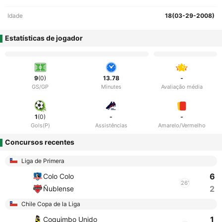
Idade
18(03-29-2008)
Estatísticas de jogador
9
(0)
13.78
-
GS/GP
Minutes
Avaliação média
1
(0)
-
-
Gols(P)
Assistências
Amarelo/Vermelho
Concursos recentes
Liga de Primera
6
Colo Colo
26'
2
Ñublense
Chile Copa de la Liga
1
Coquimbo Unido