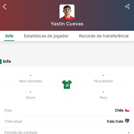
Yastin Cuevas
Info
Estatísticas de jogador
Recorde de transferência
Info
-
-
Valor estimado
Pé preferido
30
-
-
Altura
Peso
País
Chile
Time atual
Colo Colo
Período do contrato
-