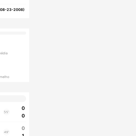
(08-23-2008)
média
rmelho
0
55'
0
0
49'
1