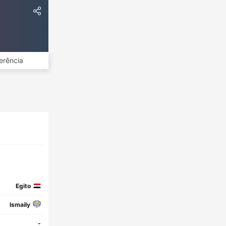
erência
Egito
Ismaily
-