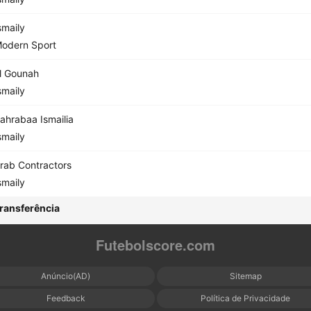
smaily
odern Sport
l Gounah
smaily
ahrabaa Ismailia
smaily
rab Contractors
smaily
ransferência
Futebolscore.com
Anúncio(AD)
Sitemap
Feedback
Política de Privacidade