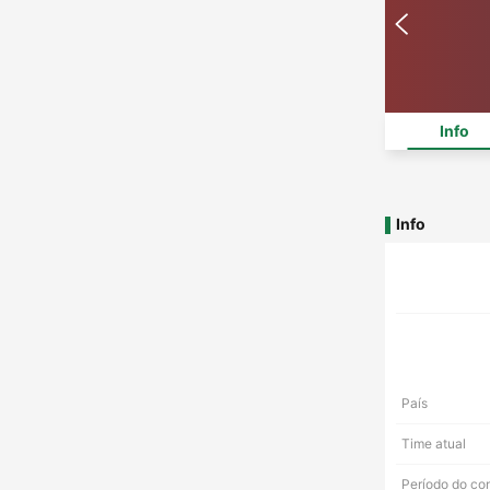
Info
Info
País
Time atual
Período do co