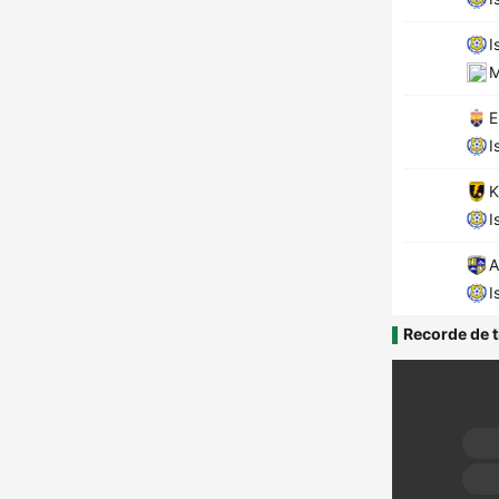
I
M
E
I
K
I
A
I
Recorde de t