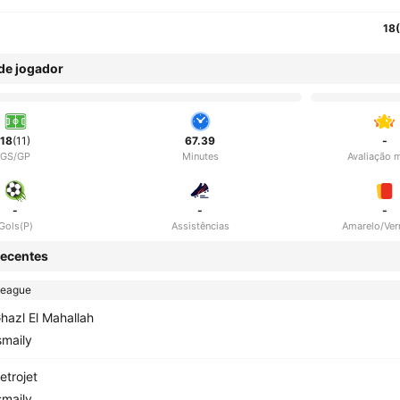
18
 de jogador
18
(11)
67.39
-
GS/GP
Minutes
Avaliação 
-
-
-
Gols(P)
Assistências
Amarelo/Ve
ecentes
League
hazl El Mahallah
smaily
etrojet
smaily