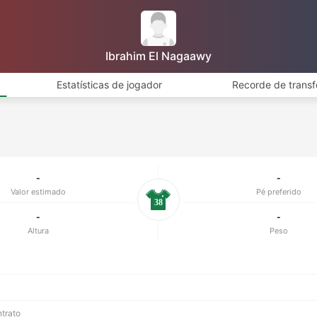
Ibrahim El Nagaawy
Estatísticas de jogador
Recorde de transf
-
-
Valor estimado
Pé preferido
38
-
-
Altura
Peso
ntrato