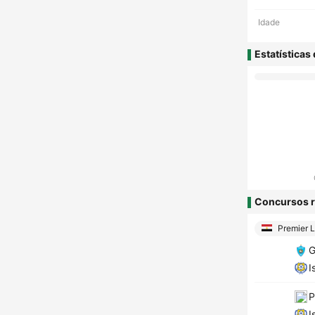
Idade
Estatísticas
Concursos r
Premier 
G
I
P
I