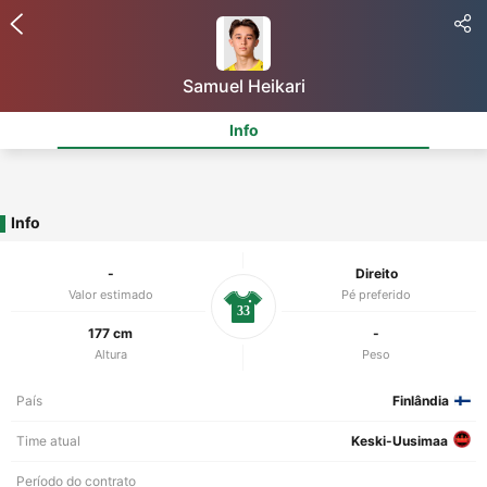
Samuel Heikari
Info
Info
-
Direito
Valor estimado
Pé preferido
33
177 cm
-
Altura
Peso
País
Finlândia
Time atual
Keski-Uusimaa
Período do contrato