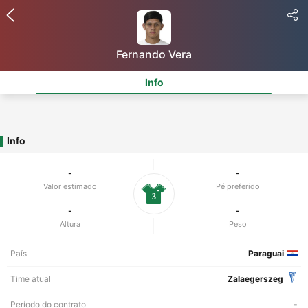
Fernando Vera
Info
Info
-
-
Valor estimado
Pé preferido
3
-
-
Altura
Peso
País
Paraguai
Time atual
Zalaegerszeg
Período do contrato
-