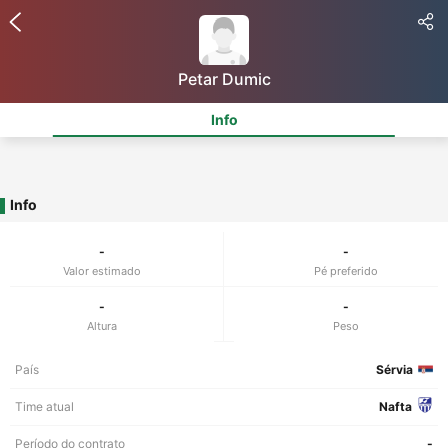
Petar Dumic
Info
Info
-
-
Valor estimado
Pé preferido
-
-
Altura
Peso
País
Sérvia
Time atual
Nafta
Período do contrato
-