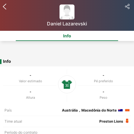
Daniel Lazarevski
Info
Info
-
-
Valor estimado
Pé preferido
31
-
-
Altura
Peso
País
Austrália，Macedônia do Norte
Time atual
Preston Lions
Período do contrato