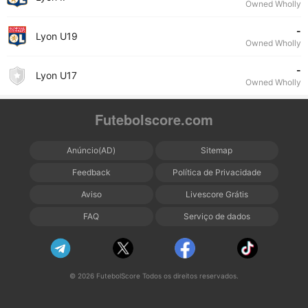
Owned Wholly
-
Lyon U19
Owned Wholly
-
Lyon U17
Owned Wholly
Futebolscore.com
Anúncio(AD)
Sitemap
Feedback
Política de Privacidade
Aviso
Livescore Grátis
FAQ
Serviço de dados
© 2026 FutebolScore Todos os direitos reservados.