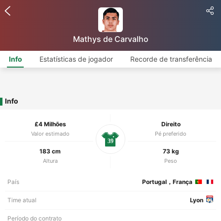
Mathys de Carvalho
Info
Estatísticas de jogador
Recorde de transferência
Info
£4 Milhões
Direito
Valor estimado
Pé preferido
39
183 cm
73 kg
Altura
Peso
País
Portugal，França
Time atual
Lyon
Período do contrato