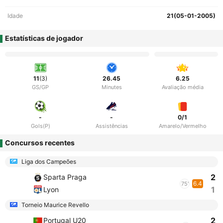
Idade
21(05-01-2005)
Estatísticas de jogador
11
(3)
26.45
6.25
GS/GP
Minutes
Avaliação média
-
-
0/1
Gols(P)
Assistências
Amarelo/Vermelho
Concursos recentes
Liga dos Campeões
2
Sparta Praga
6.4
75'
1
Lyon
Torneio Maurice Revello
2
Portugal U20