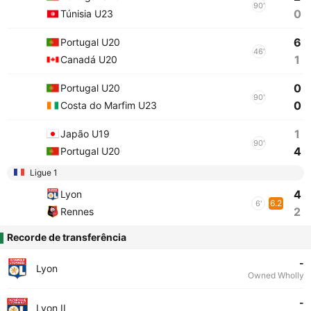
90'
0
Túnisia U23
6
Portugal U20
46'
1
Canadá U20
0
Portugal U20
90'
0
Costa do Marfim U23
1
Japão U19
90'
4
Portugal U20
Ligue 1
4
Lyon
6.2
6'
2
Rennes
Recorde de transferência
-
Lyon
Owned Wholly
-
Lyon II