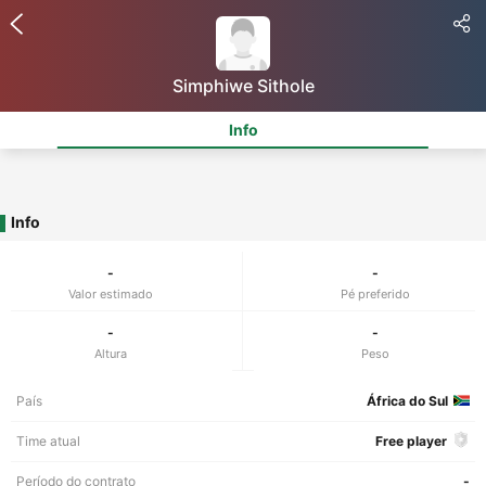
Simphiwe Sithole
Info
Info
-
-
Valor estimado
Pé preferido
-
-
Altura
Peso
País
África do Sul
Time atual
Free player
Período do contrato
-