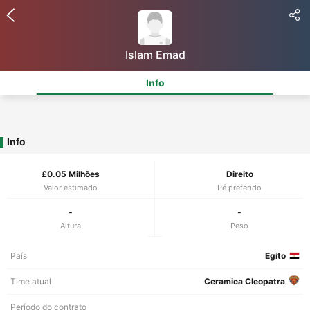
Islam Emad
Info
Info
£0.05 Milhões
Direito
Valor estimado
Pé preferido
-
-
Altura
Peso
País
Egito
Time atual
Ceramica Cleopatra
Período do contrato