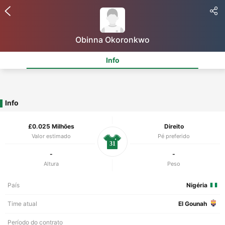
Obinna Okoronkwo
Info
Info
£0.025 Milhões
Direito
Valor estimado
Pé preferido
31
-
-
Altura
Peso
País
Nigéria
Time atual
El Gounah
Período do contrato