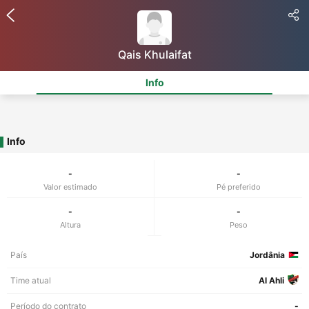
Qais Khulaifat
Info
Info
-
-
Valor estimado
Pé preferido
-
-
Altura
Peso
País
Jordânia
Time atual
Al Ahli
Período do contrato
-