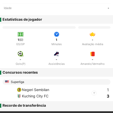
Idade
-
Estatísticas de jogador
1
(0)
1
-
GS/GP
Minutes
Avaliação média
-
-
-
Gols(P)
Assistências
Amarelo/Vermelho
Concursos recentes
Superliga
1
Negeri Sembilan
1'
3
Kuching City FC
Recorde de transferência