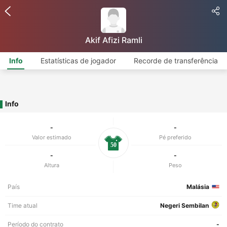
Akif Afizi Ramli
Info
Estatísticas de jogador
Recorde de transferência
Info
-
-
Valor estimado
Pé preferido
50
-
-
Altura
Peso
País
Malásia
Time atual
Negeri Sembilan
Período do contrato
-