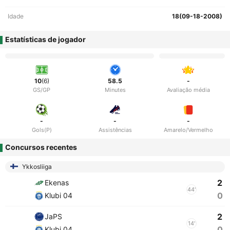
Idade
18(09-18-2008)
Estatísticas de jogador
10
(6)
58.5
-
GS/GP
Minutes
Avaliação média
-
-
-
Gols(P)
Assistências
Amarelo/Vermelho
Concursos recentes
Ykkosliiga
2
Ekenas
44'
0
Klubi 04
2
JaPS
14'
0
Klubi 04