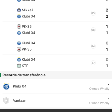
2
Mikkeli
85'
2
Klubi 04
1
PK-35
68'
1
Klubi 04
0
Klubi 04
84'
1
PK-35
0
Klubi 04
87'
1
KTP
Recorde de transferência
-
Klubi 04
Owned Wholly
-
Vantaan
Owned Wholly