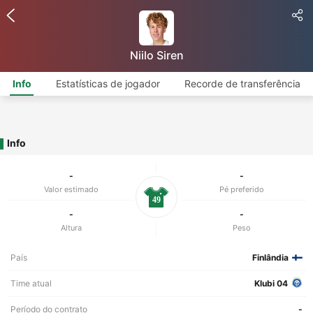
Niilo Siren
Info
Estatísticas de jogador
Recorde de transferência
Info
-
-
Valor estimado
Pé preferido
49
-
-
Altura
Peso
País
Finlândia
Time atual
Klubi 04
Período do contrato
-