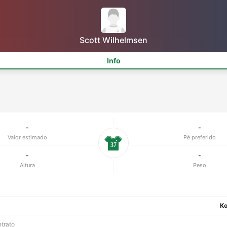
Scott Wilhelmsen
Info
-
-
Valor estimado
Pé preferido
37
-
-
Altura
Peso
Ko
ntrato