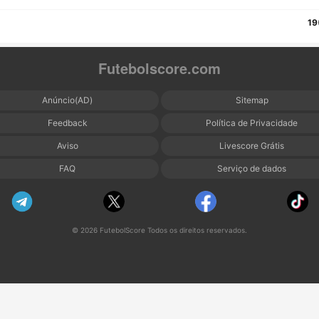
19
Futebolscore.com
Anúncio(AD)
Sitemap
Feedback
Política de Privacidade
Aviso
Livescore Grátis
FAQ
Serviço de dados
© 2026 FutebolScore Todos os direitos reservados.