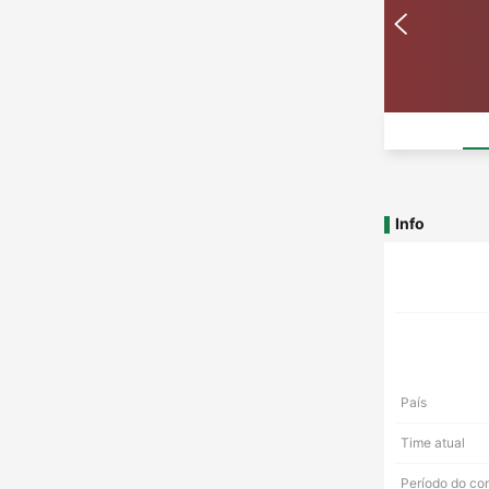
Info
País
Time atual
Período do co