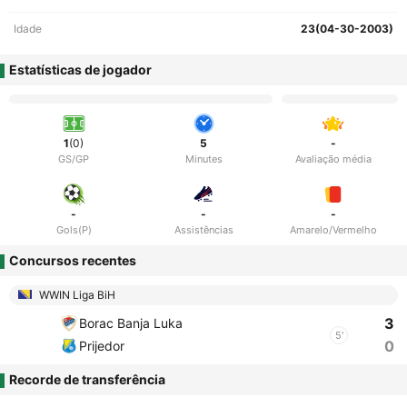
Idade
23(04-30-2003)
Estatísticas de jogador
1
(0)
5
-
GS/GP
Minutes
Avaliação média
-
-
-
Gols(P)
Assistências
Amarelo/Vermelho
Concursos recentes
WWIN Liga BiH
3
Borac Banja Luka
5'
0
Prijedor
Recorde de transferência