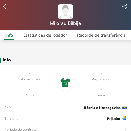
Milorad Bilbija
Info
Estatísticas de jogador
Recorde de transferência
Info
-
-
Valor estimado
Pé preferido
55
-
-
Altura
Peso
País
Bósnia e Herzegovina
Time atual
Prijedor
Período do contrato
-