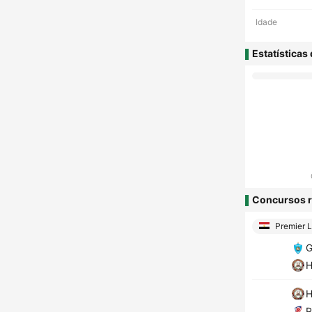
Idade
Estatísticas
Concursos r
Premier 
G
H
H
P