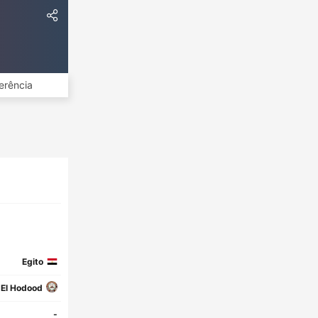
erência
Egito
 El Hodood
-