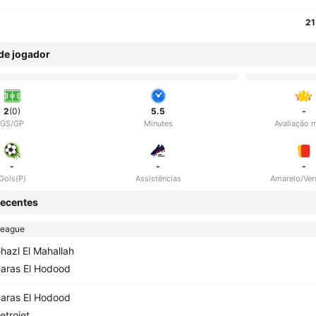
21
 de jogador
2
(0)
5.5
-
GS/GP
Minutes
Avaliação 
-
-
-
Gols(P)
Assistências
Amarelo/Ve
ecentes
League
hazl El Mahallah
aras El Hodood
aras El Hodood
etrojet