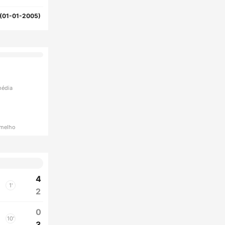
(01-01-2005)
média
rmelho
4
1'
2
0
10'
3