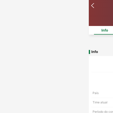
Info
Info
País
Time atual
Período do co