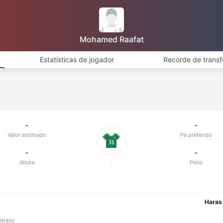
Mohamed Raafat
Estatísticas de jogador
Recorde de transf
-
-
Valor estimado
Pé preferido
31
-
-
Altura
Peso
Haras
ntrato