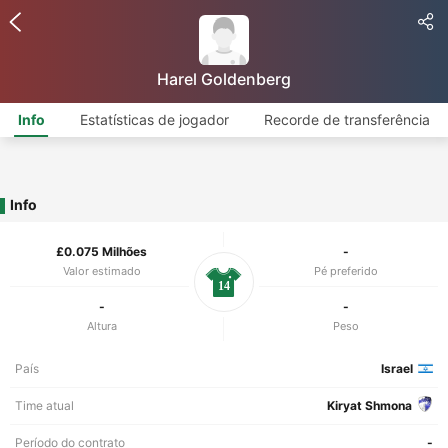
Harel Goldenberg
Info
Estatísticas de jogador
Recorde de transferência
Info
£0.075 Milhões
-
Valor estimado
Pé preferido
14
-
-
Altura
Peso
País
Israel
Time atual
Kiryat Shmona
Período do contrato
-