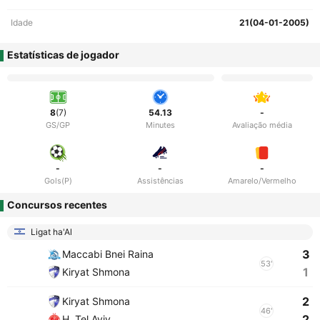
Idade
21(04-01-2005)
Estatísticas de jogador
8
(7)
54.13
-
GS/GP
Minutes
Avaliação média
-
-
-
Gols(P)
Assistências
Amarelo/Vermelho
Concursos recentes
Ligat ha'Al
3
Maccabi Bnei Raina
53'
1
Kiryat Shmona
2
Kiryat Shmona
46'
2
H. Tel Aviv