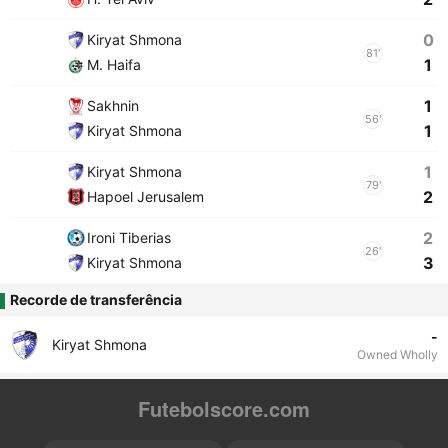
0
Kiryat Shmona
81'
1
M. Haifa
1
Sakhnin
56'
1
Kiryat Shmona
1
Kiryat Shmona
79'
2
Hapoel Jerusalem
2
Ironi Tiberias
26'
3
Kiryat Shmona
Recorde de transferência
-
Kiryat Shmona
Owned Wholly
Futebolscore.com