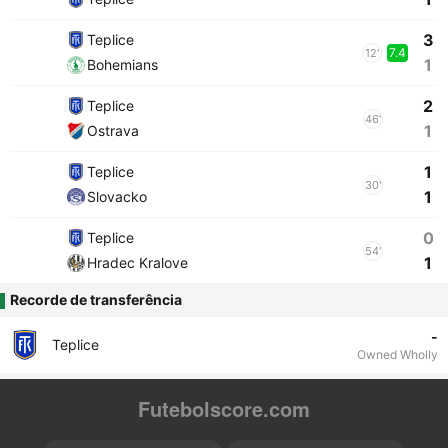
3
Teplice
7.4
12'
1
Bohemians
2
Teplice
46'
1
Ostrava
1
Teplice
30'
1
Slovacko
0
Teplice
54'
1
Hradec Kralove
Recorde de transferência
-
Teplice
Owned Wholly
Futebolscore.com