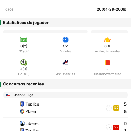
Idade
20(04-28-2006)
Estatísticas de jogador
3
(2)
52
6.6
GS/GP
Minutes
Avaliação média
2
(0)
-
-
Gols(P)
Assistências
Amarelo/Vermelho
Concursos recentes
Chance Liga
5
Teplice
6.7
82'
5
Plzen
0
Liberec
5.7
62'
1
Teplice