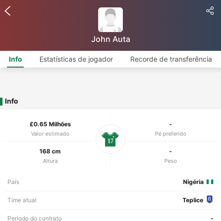
John Auta
Info
Estatísticas de jogador
Recorde de transferência
Info
£0.65 Milhões
-
Valor estimado
Pé preferido
17
168 cm
-
Altura
Peso
País
Nigéria
Time atual
Teplice
Período do contrato
-