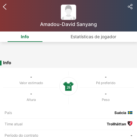
Amadou-David Sanyang
Info
Estatísticas de jogador
Info
-
-
Valor estimado
Pé preferido
26
-
-
Altura
Peso
País
Suécia
Time atual
Trollhättan
Período do contrato
-