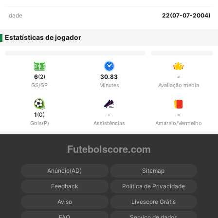
Idade
22(07-07-2004)
Estatísticas de jogador
6
(2)
30.83
-
GS/GP
Minutes
Avaliação média
1
(0)
-
-
Gols(P)
Assistências
Amarelo/Vermelho
Futebolscore.com
Anúncio(AD)
Sitemap
Feedback
Política de Privacidade
Aviso
Livescore Grátis
FAQ
Serviço de dados