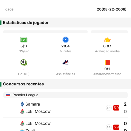
Idade
20(08-22-2006)
Estatísticas de jogador
5
(1)
29.4
6.07
GS/GP
Minutes
Avaliação média
-
-
0/1
Gols(P)
Assistências
Amarelo/Vermelho
Concursos recentes
Premier League
2
Samara
5.9
46'
0
Lok. Moscow
0
Lok. Moscow
5.9
44'
0
Zenit