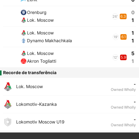
0
Orenburg
6.3
26'
1
Lok. Moscow
1
Lok. Moscow
6.1
19'
1
Dynamo Makhachkala
5
Lok. Moscow
5.9
12'
1
Akron Togliatti
Recorde de transferência
-
Lok. Moscow
Owned Wholly
-
Lokomotiv-Kazanka
Owned Wholly
-
Lokomotiv Moscow U19
Owned Wholly