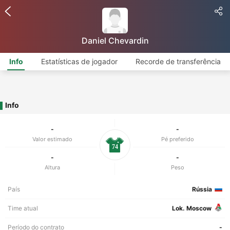
Daniel Chevardin
Info
Estatísticas de jogador
Recorde de transferência
Info
-
-
Valor estimado
Pé preferido
74
-
-
Altura
Peso
País
Rússia
Time atual
Lok. Moscow
Período do contrato
-