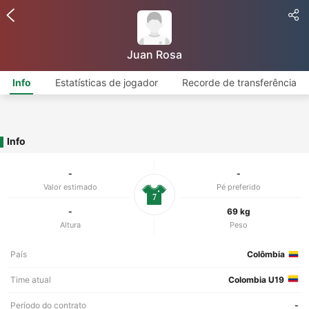
Juan Rosa
Info
Estatísticas de jogador
Recorde de transferência
Info
-
-
Valor estimado
Pé preferido
7
-
69 kg
Altura
Peso
País
Colômbia
Time atual
Colombia U19
Período do contrato
-