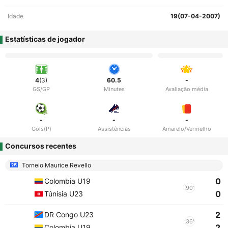
Idade
19(07-04-2007)
Estatísticas de jogador
4
(3)
60.5
-
GS/GP
Minutes
Avaliação média
-
-
-
Gols(P)
Assistências
Amarelo/Vermelho
Concursos recentes
Torneio Maurice Revello
0
Colombia U19
90'
0
Túnisia U23
2
DR Congo U23
36'
2
Colombia U19