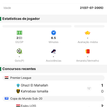
Idade
21(07-07-2005)
Estatísticas de jogador
2
(0)
6.5
-
GS/GP
Minutes
Avaliação média
-
-
-
Gols(P)
Assistências
Amarelo/Vermelho
Concursos recentes
Premier League
1
Ghazl El Mahallah
12'
0
Kahrabaa Ismailia
Copa do Mundo Sub-20
2
Egito U20