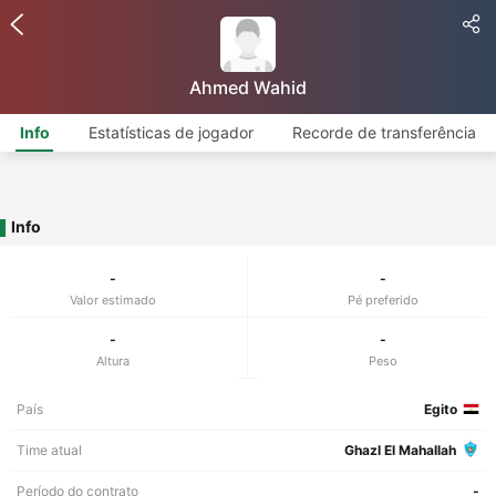
Ahmed Wahid
Info
Estatísticas de jogador
Recorde de transferência
Info
-
-
Valor estimado
Pé preferido
-
-
Altura
Peso
País
Egito
Time atual
Ghazl El Mahallah
Período do contrato
-