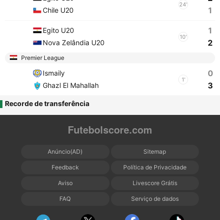
24'
1
Chile U20
1
Egito U20
10'
2
Nova Zelândia U20
Premier League
0
Ismaily
1'
3
Ghazl El Mahallah
Recorde de transferência
Futebolscore.com
Anúncio(AD)
Sitemap
Feedback
Política de Privacidade
Aviso
Livescore Grátis
FAQ
Serviço de dados