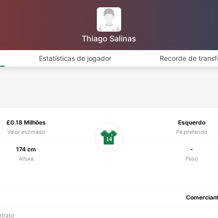
Thiago Salinas
Estatísticas de jogador
Recorde de transf
£0.18 Milhões
Esquerdo
Valor estimado
Pé preferido
14
174 cm
-
Altura
Peso
Comercian
ntrato