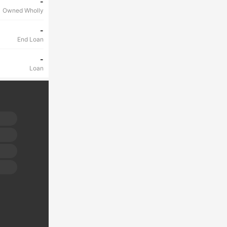
-
Owned Wholly
-
End Loan
-
Loan