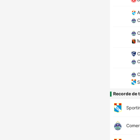
A
C
C
M
C
C
C
S
Recorde de t
Sporti
Comerc