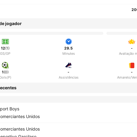
20
 de jogador
12
(1)
29.5
-
GS/GP
Minutes
Avaliação 
1
(0)
-
-
Gols(P)
Assistências
Amarelo/Ve
ecentes
port Boys
omerciantes Unidos
omerciantes Unidos
eportivo Garcilaso