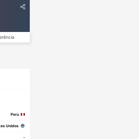
erência
Peru
tes Unidos
-