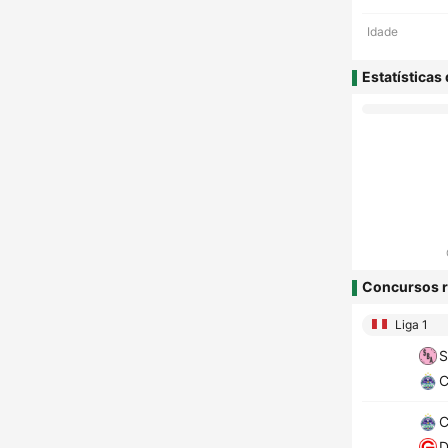
Idade
Estatísticas
Concursos r
Liga 1
S
C
C
D