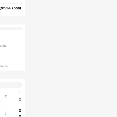
(07-14-2006)
média
rmelho
1
1'
0
0
9'
0