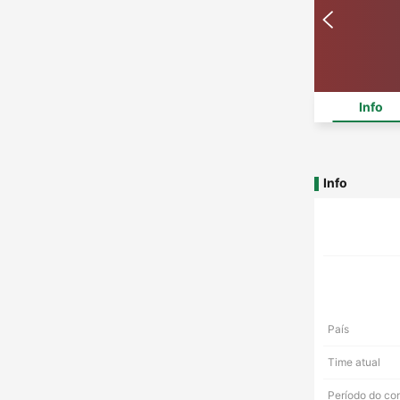
Info
Info
País
Time atual
Período do co