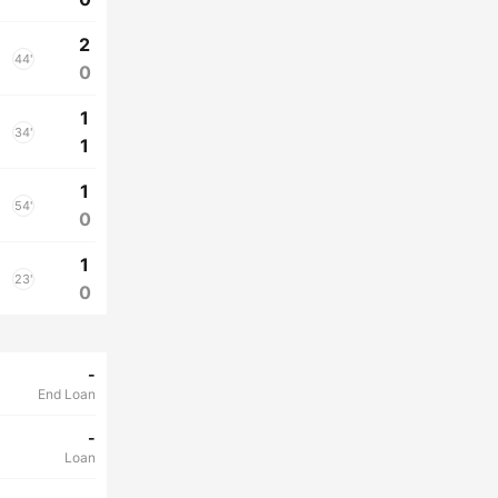
2
44'
0
1
34'
1
1
54'
0
1
23'
0
-
End Loan
-
Loan