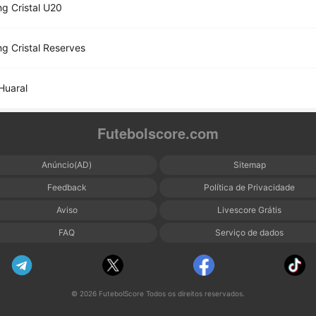
ng Cristal U20
ng Cristal Reserves
Huaral
Futebolscore.com
Anúncio(AD)
Sitemap
Feedback
Política de Privacidade
Aviso
Livescore Grátis
FAQ
Serviço de dados
© 2026 FutebolScore Todos os direitos reservados.