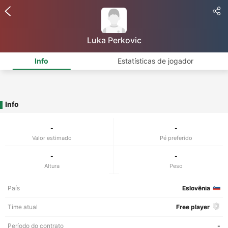
Luka Perkovic
Info
Estatísticas de jogador
Info
-
-
Valor estimado
Pé preferido
-
-
Altura
Peso
País
Eslovênia
Time atual
Free player
Período do contrato
-