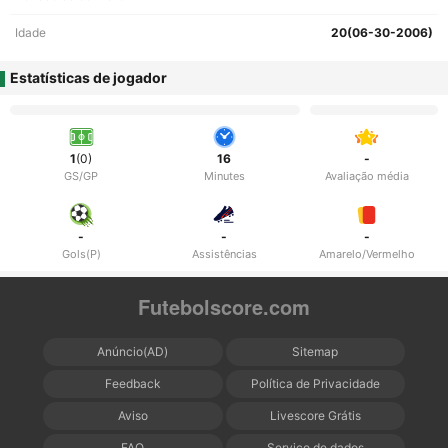
Idade
20(06-30-2006)
Estatísticas de jogador
1
(0)
16
-
GS/GP
Minutes
Avaliação média
-
-
-
Gols(P)
Assistências
Amarelo/Vermelho
Futebolscore.com
Anúncio(AD)
Sitemap
Feedback
Política de Privacidade
Aviso
Livescore Grátis
FAQ
Serviço de dados