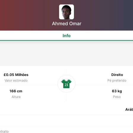
Ahmed Omar
Info
£0.05 Milhões
Direito
Valor estimado
Pé preferido
21
166 cm
63 kg
Altura
Peso
Aráb
ntrato