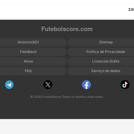
23
Futebolscore.com
Anúncio(AD)
Sitemap
Feedback
Política de Privacidade
Aviso
Livescore Grátis
FAQ
Serviço de dados
© 2026 FutebolScore Todos os direitos reservados.