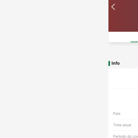
Info
País
Time atual
Período do co