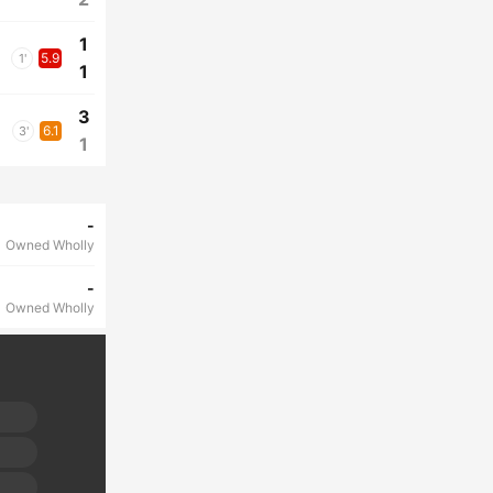
1
5.9
1'
1
3
6.1
3'
1
-
Owned Wholly
-
Owned Wholly