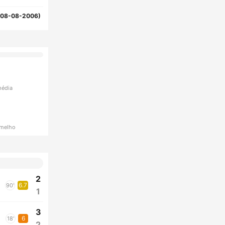
(08-08-2006)
média
rmelho
2
6.7
90'
1
3
6
18'
2