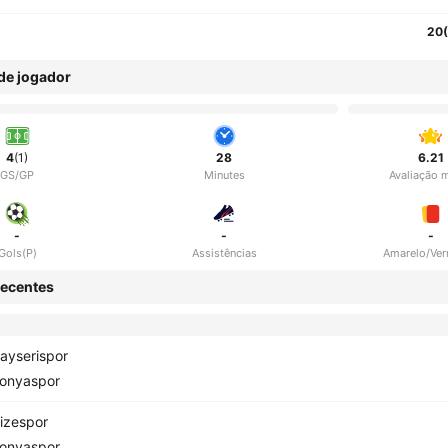
20
 de jogador
4
(1)
28
6.21
GS/GP
Minutes
Avaliação 
-
-
-
Gols(P)
Assistências
Amarelo/Ve
ecentes
ayserispor
onyaspor
izespor
onyaspor