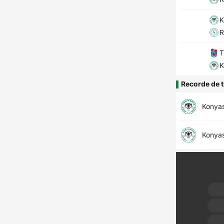
K
R
T
K
Recorde de t
Konya
Konya