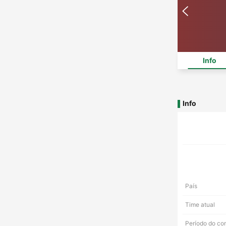
Info
Info
País
Time atual
Período do co