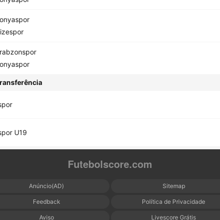
onyaspor
izespor
rabzonspor
onyaspor
ransferência
spor
spor U19
Futebolscore.com
Anúncio(AD)
Sitemap
Feedback
Política de Privacidade
Aviso
Livescore Grátis