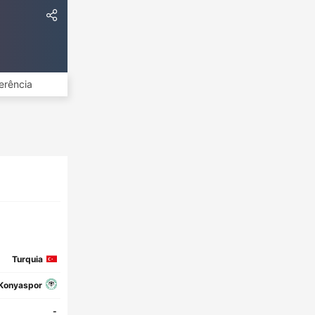
erência
Turquia
Konyaspor
-