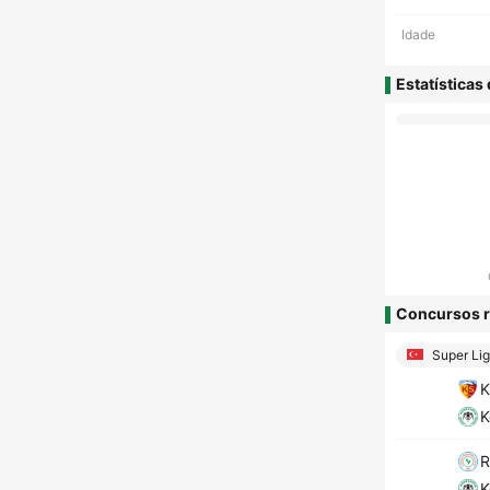
Idade
Estatísticas
Concursos r
Super Lig
K
K
R
K