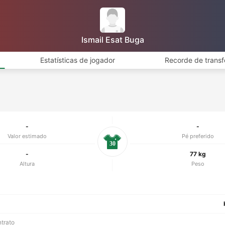
Ismail Esat Buga
Estatísticas de jogador
Recorde de transf
-
-
Valor estimado
Pé preferido
30
-
77 kg
Altura
Peso
ntrato