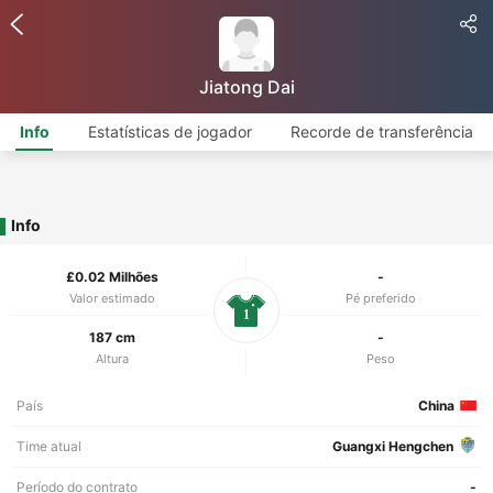
Jiatong Dai
Info
Estatísticas de jogador
Recorde de transferência
Info
£0.02 Milhões
-
Valor estimado
Pé preferido
1
187 cm
-
Altura
Peso
País
China
Time atual
Guangxi Hengchen
Período do contrato
-