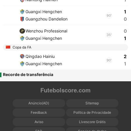
1
Guangxi Hengchen
90'
0
Guangzhou Dandelion
0
Wenzhou Professional
35'
1
Guangxi Hengchen
Copa da FA
2
Qingdao Hainiu
90'
1
Guangxi Hengchen
Recorde de transferência
Futebolscore.com
Anúncio(AD)
Sitemap
Feedback
Política de Privacidade
Aviso
Livescore Grátis