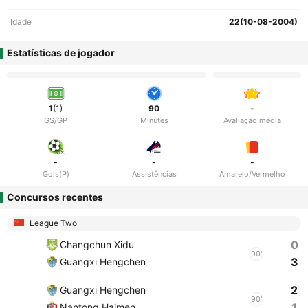
Idade
22(10-08-2004)
Estatísticas de jogador
1
(1)
90
-
GS/GP
Minutes
Avaliação média
-
-
-
Gols(P)
Assistências
Amarelo/Vermelho
Concursos recentes
League Two
0
Changchun Xidu
90'
3
Guangxi Hengchen
2
Guangxi Hengchen
90'
1
Nantong Haimen