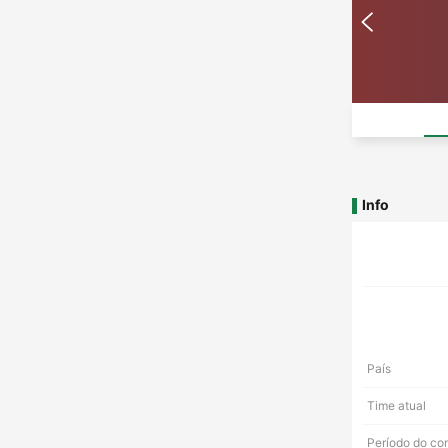
Info
País
Time atual
Período do co