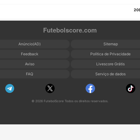
20
Futebolscore.com
Anúncio(AD)
Sitemap
Feedback
Política de Privacidade
Aviso
Livescore Grátis
FAQ
Serviço de dados
© 2026 FutebolScore Todos os direitos reservados.