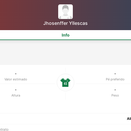
Jhosenffer Yllescas
Info
-
-
Valor estimado
Pé preferido
41
-
-
Altura
Peso
Al
ntrato